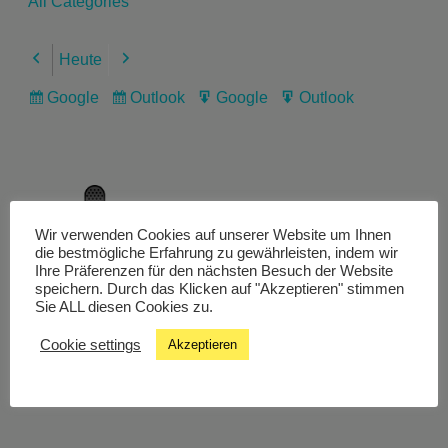
All Categories
Heute
Previous
Next
Google
Outlook
Google
Outlook
Subscribe
Subscribe
Export
Export
in
in
for
for
Wir verwenden Cookies auf unserer Website um Ihnen
Livestream
die bestmögliche Erfahrung zu gewährleisten, indem wir
Ihre Präferenzen für den nächsten Besuch der Website
speichern. Durch das Klicken auf "Akzeptieren" stimmen
Sie ALL diesen Cookies zu.
Studiochat
Cookie settings
Akzeptieren
Songfinder