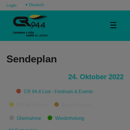
▾
Login
☰
Sendeplan
24. Oktober 2022
Categories
CR 94.4 Live - Festivals & Events
CR 94.4 On Air
Derzeit Pause
Übernahme
Wiederholung