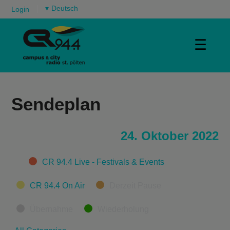
▾
Login
☰
Sendeplan
24. Oktober 2022
Categories
CR 94.4 Live - Festivals & Events
CR 94.4 On Air
Derzeit Pause
Übernahme
Wiederholung