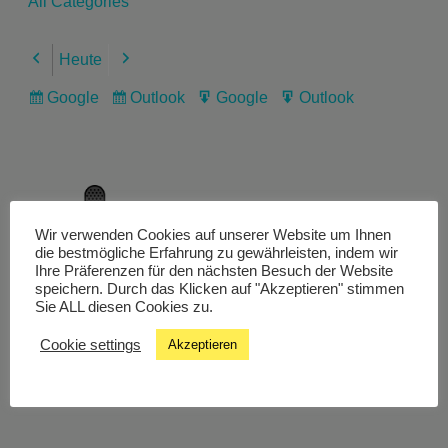
All Categories
Heute
Previous
Next
Google
Outlook
Google
Outlook
Subscribe
Subscribe
Export
Export
in
in
for
for
Wir verwenden Cookies auf unserer Website um Ihnen
Livestream
die bestmögliche Erfahrung zu gewährleisten, indem wir
Ihre Präferenzen für den nächsten Besuch der Website
speichern. Durch das Klicken auf "Akzeptieren" stimmen
Sie ALL diesen Cookies zu.
Studiochat
Cookie settings
Akzeptieren
Songfinder