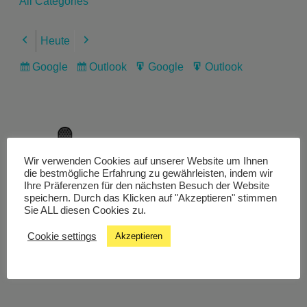
All Categories
Heute
Previous
Next
Google
Outlook
Google
Outlook
Subscribe
Subscribe
Export
Export
in
in
for
for
Wir verwenden Cookies auf unserer Website um Ihnen
Livestream
die bestmögliche Erfahrung zu gewährleisten, indem wir
Ihre Präferenzen für den nächsten Besuch der Website
speichern. Durch das Klicken auf "Akzeptieren" stimmen
Sie ALL diesen Cookies zu.
Studiochat
Cookie settings
Akzeptieren
Songfinder