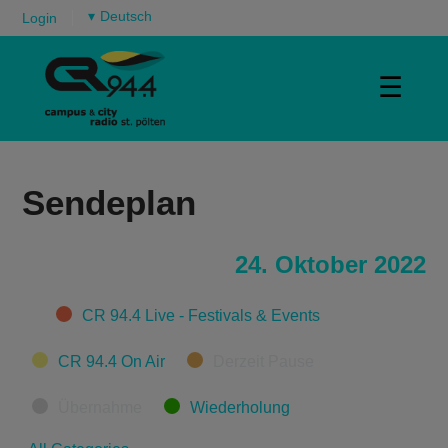
▾
Login
☰
Sendeplan
24. Oktober 2022
Categories
CR 94.4 Live - Festivals & Events
CR 94.4 On Air
Derzeit Pause
Übernahme
Wiederholung