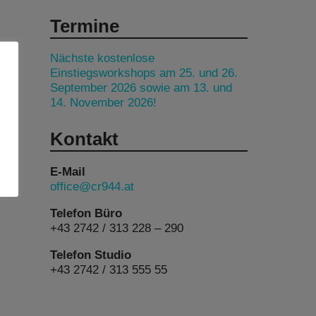
Termine
Nächste kostenlose
Einstiegsworkshops am 25. und 26.
September 2026 sowie am 13. und
14. November 2026!
Kontakt
E-Mail
office@cr944.at
Telefon Büro
+43 2742 / 313 228 – 290
Telefon Studio
+43 2742 / 313 555 55