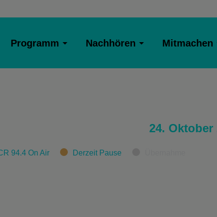
Programm
Nachhören
Mitmachen
24. Oktober
CR 94.4 On Air
Derzeit Pause
Übernahme