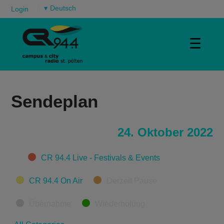
▾
Login
☰
Sendeplan
24. Oktober 2022
Categories
CR 94.4 Live - Festivals & Events
CR 94.4 On Air
Derzeit Pause
Übernahme
Wiederholung