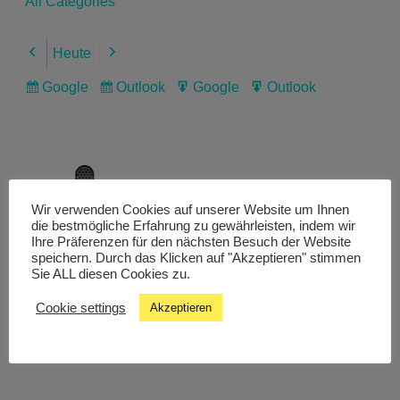
All Categories
Heute
Previous
Next
Google
Outlook
Google
Outlook
Subscribe
Subscribe
Export
Export
in
in
for
for
Wir verwenden Cookies auf unserer Website um Ihnen
Livestream
die bestmögliche Erfahrung zu gewährleisten, indem wir
Ihre Präferenzen für den nächsten Besuch der Website
speichern. Durch das Klicken auf "Akzeptieren" stimmen
Sie ALL diesen Cookies zu.
Studiochat
Cookie settings
Akzeptieren
Songfinder