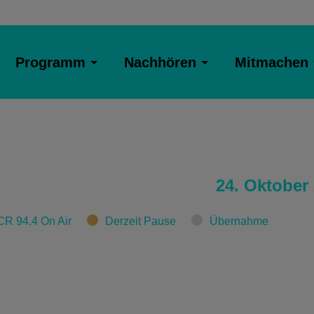
Programm
Nachhören
Mitmachen
24. Oktober
CR 94.4 On Air
Derzeit Pause
Übernahme