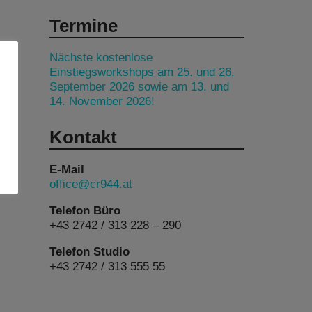
Termine
Nächste kostenlose
Einstiegsworkshops am 25. und 26.
September 2026 sowie am 13. und
14. November 2026!
Kontakt
E-Mail
office@cr944.at
Telefon Büro
+43 2742 / 313 228 – 290
Telefon Studio
+43 2742 / 313 555 55