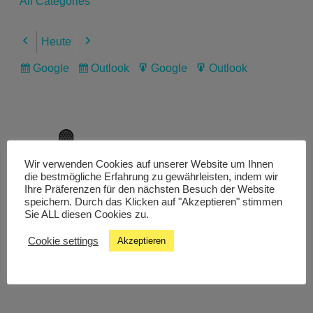
All Categories
Heute
Previous
Next
Google
Outlook
Google
Outlook
Subscribe
Subscribe
Export
Export
in
in
for
for
Wir verwenden Cookies auf unserer Website um Ihnen
Livestream
die bestmögliche Erfahrung zu gewährleisten, indem wir
Ihre Präferenzen für den nächsten Besuch der Website
speichern. Durch das Klicken auf "Akzeptieren" stimmen
Sie ALL diesen Cookies zu.
Studiochat
Cookie settings
Akzeptieren
Songfinder