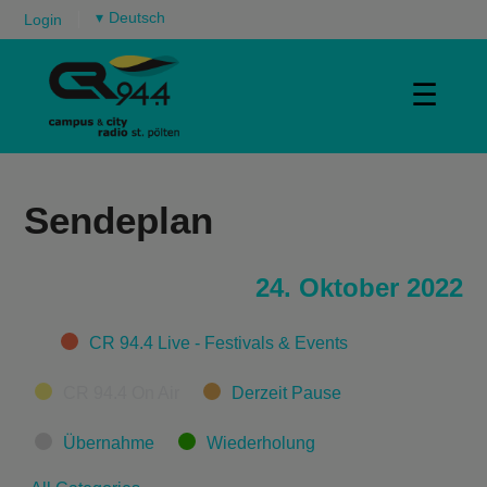
▾
Login
☰
Sendeplan
24. Oktober 2022
Categories
CR 94.4 Live - Festivals & Events
CR 94.4 On Air
Derzeit Pause
Übernahme
Wiederholung