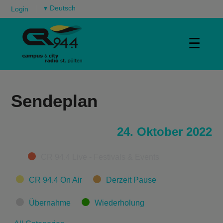
▾
Login
☰
Sendeplan
24. Oktober 2022
Categories
CR 94.4 Live - Festivals & Events
CR 94.4 On Air
Derzeit Pause
Übernahme
Wiederholung