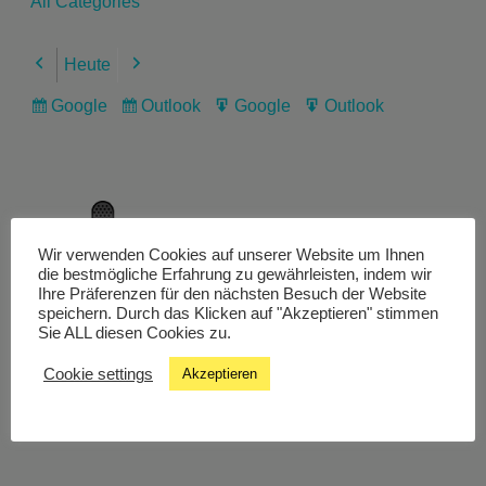
All Categories
Heute
Previous
Next
Google
Outlook
Google
Outlook
Subscribe
Subscribe
Export
Export
in
in
for
for
Wir verwenden Cookies auf unserer Website um Ihnen
Livestream
die bestmögliche Erfahrung zu gewährleisten, indem wir
Ihre Präferenzen für den nächsten Besuch der Website
speichern. Durch das Klicken auf "Akzeptieren" stimmen
Sie ALL diesen Cookies zu.
Studiochat
Cookie settings
Akzeptieren
Songfinder