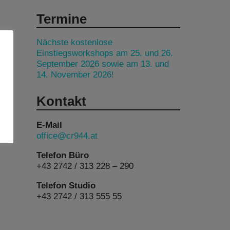
Termine
Nächste kostenlose
Einstiegsworkshops am 25. und 26.
September 2026 sowie am 13. und
14. November 2026!
Kontakt
E-Mail
office@cr944.at
Telefon Büro
+43 2742 / 313 228 – 290
Telefon Studio
+43 2742 / 313 555 55