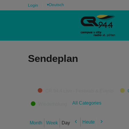
▾
Login
Sendeplan
Categories
CR 94.4 Live - Festivals & Events
All Categories
Wiederholung
Heute
Month
Week
Day
Previous
Next