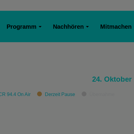
Programm
Nachhören
Mitmachen
24. Oktober
CR 94.4 On Air
Derzeit Pause
Übernahme