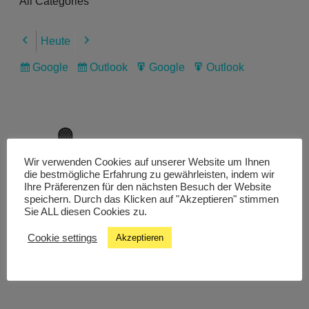
All Categories
Heute
Previous
Next
Google
Outlook
Google
Outlook
Subscribe
Subscribe
Export
Export
in
in
for
for
Wir verwenden Cookies auf unserer Website um Ihnen
Livestream
die bestmögliche Erfahrung zu gewährleisten, indem wir
Ihre Präferenzen für den nächsten Besuch der Website
speichern. Durch das Klicken auf "Akzeptieren" stimmen
Sie ALL diesen Cookies zu.
Studiochat
Cookie settings
Akzeptieren
Songfinder