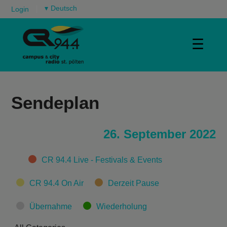
▾
Login
☰
Sendeplan
26. September 2022
Categories
CR 94.4 Live - Festivals & Events
CR 94.4 On Air
Derzeit Pause
Übernahme
Wiederholung