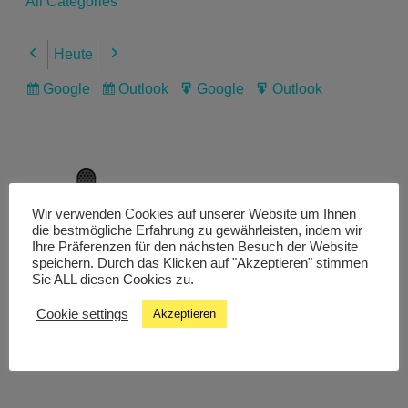
All Categories
Heute
Previous
Next
Google
Outlook
Google
Outlook
Subscribe
Subscribe
Export
Export
in
in
for
for
Wir verwenden Cookies auf unserer Website um Ihnen
Livestream
die bestmögliche Erfahrung zu gewährleisten, indem wir
Ihre Präferenzen für den nächsten Besuch der Website
speichern. Durch das Klicken auf "Akzeptieren" stimmen
Sie ALL diesen Cookies zu.
Studiochat
Cookie settings
Akzeptieren
Songfinder