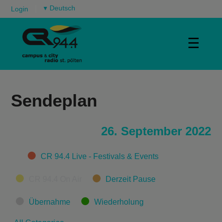
▾
Login
☰
Sendeplan
26. September 2022
Categories
CR 94.4 Live - Festivals & Events
CR 94.4 On Air
Derzeit Pause
Übernahme
Wiederholung