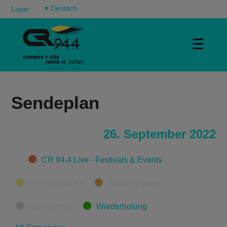
▾
Login
☰
Sendeplan
26. September 2022
Categories
CR 94.4 Live - Festivals & Events
CR 94.4 On Air
Derzeit Pause
Übernahme
Wiederholung