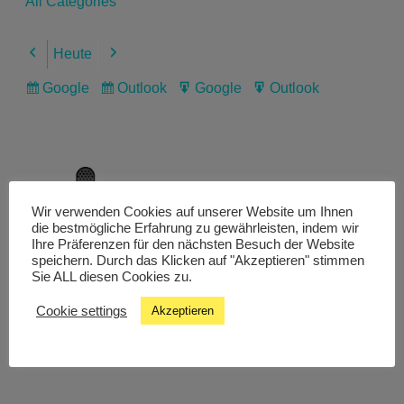
All Categories
Heute
Previous
Next
Google
Outlook
Google
Outlook
Subscribe
Subscribe
Export
Export
in
in
for
for
Wir verwenden Cookies auf unserer Website um Ihnen
Livestream
die bestmögliche Erfahrung zu gewährleisten, indem wir
Ihre Präferenzen für den nächsten Besuch der Website
speichern. Durch das Klicken auf "Akzeptieren" stimmen
Sie ALL diesen Cookies zu.
Studiochat
Cookie settings
Akzeptieren
Songfinder