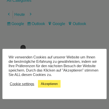
All Categories
Heute
Previous
Next
Google
Outlook
Google
Outlook
Subscribe
Subscribe
Export
Export
in
in
for
for
Wir verwenden Cookies auf unserer Website um Ihnen
Livestream
die bestmögliche Erfahrung zu gewährleisten, indem wir
Ihre Präferenzen für den nächsten Besuch der Website
speichern. Durch das Klicken auf "Akzeptieren" stimmen
Sie ALL diesen Cookies zu.
Studiochat
Cookie settings
Akzeptieren
Songfinder