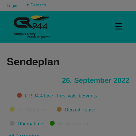
▾
Login
☰
Sendeplan
26. September 2022
Categories
CR 94.4 Live - Festivals & Events
CR 94.4 On Air
Derzeit Pause
Übernahme
Wiederholung