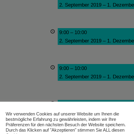
2. September 2019
–
1. Dezembe
9:00
–
10:00
2. September 2019
–
1. Dezembe
9:00
–
10:00
2. September 2019
–
1. Dezembe
9:00
–
10:00
2. September 2019
–
1. Dezembe
Wir verwenden Cookies auf unserer Website um Ihnen die
bestmögliche Erfahrung zu gewährleisten, indem wir Ihre
Präferenzen für den nächsten Besuch der Website speichern.
Durch das Klicken auf "Akzeptieren" stimmen Sie ALL diesen