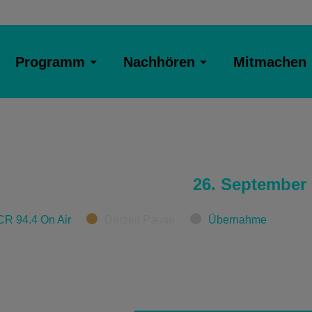
Programm
Nachhören
Mitmachen
26. September
CR 94.4 On Air
Derzeit Pause
Übernahme