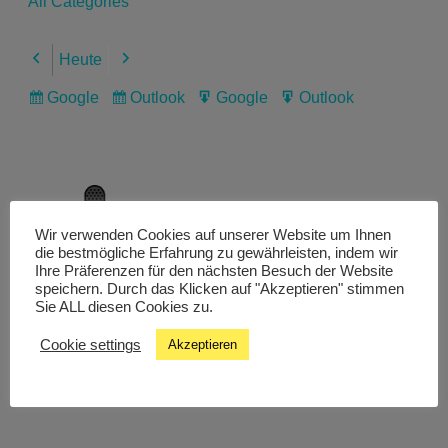
All Categories
Heute
Previous
Next
Google
Outlook
Google
Outlook
Subscribe
Subscribe
Export
Export
in
in
for
for
Wir verwenden Cookies auf unserer Website um Ihnen
Livestream
die bestmögliche Erfahrung zu gewährleisten, indem wir
Ihre Präferenzen für den nächsten Besuch der Website
speichern. Durch das Klicken auf "Akzeptieren" stimmen
Sie ALL diesen Cookies zu.
Studiochat
Cookie settings
Akzeptieren
Songfinder