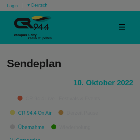
▾
Login
☰
Sendeplan
10. Oktober 2022
Categories
CR 94.4 Live - Festivals & Events
CR 94.4 On Air
Derzeit Pause
Übernahme
Wiederholung