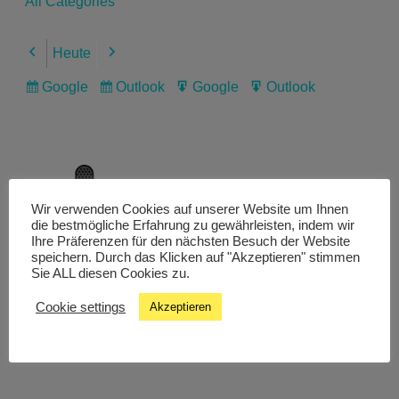
All Categories
Heute
Previous
Next
Google
Outlook
Google
Outlook
Subscribe
Subscribe
Export
Export
in
in
for
for
Wir verwenden Cookies auf unserer Website um Ihnen
Livestream
die bestmögliche Erfahrung zu gewährleisten, indem wir
Ihre Präferenzen für den nächsten Besuch der Website
speichern. Durch das Klicken auf "Akzeptieren" stimmen
Sie ALL diesen Cookies zu.
Studiochat
Cookie settings
Akzeptieren
Songfinder