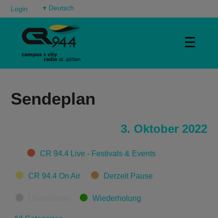
▾
Login
☰
Sendeplan
3. Oktober 2022
Categories
CR 94.4 Live - Festivals & Events
CR 94.4 On Air
Derzeit Pause
Übernahme
Wiederholung