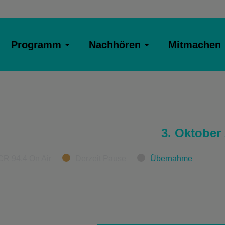
Programm
Nachhören
Mitmachen
3. Oktober
CR 94.4 On Air
Derzeit Pause
Übernahme