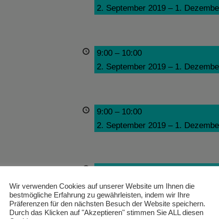
2. September 2019
–
1. Dezembe
9:00
–
10:00
2. September 2019
–
1. Dezembe
9:00
–
10:00
2. September 2019
–
1. Dezembe
9:00
–
10:00
2. September 2019
–
1. Dezembe
Wir verwenden Cookies auf unserer Website um Ihnen die
bestmögliche Erfahrung zu gewährleisten, indem wir Ihre
Präferenzen für den nächsten Besuch der Website speichern.
Durch das Klicken auf "Akzeptieren" stimmen Sie ALL diesen