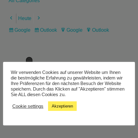
All Categories
Heute
Previous
Next
Google
Outlook
Google
Outlook
Subscribe
Subscribe
Export
Export
in
in
for
for
Wir verwenden Cookies auf unserer Website um Ihnen
Livestream
die bestmögliche Erfahrung zu gewährleisten, indem wir
Ihre Präferenzen für den nächsten Besuch der Website
speichern. Durch das Klicken auf "Akzeptieren" stimmen
Sie ALL diesen Cookies zu.
Studiochat
Cookie settings
Akzeptieren
Songfinder