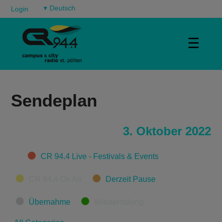
▾
Login
☰
Sendeplan
3. Oktober 2022
Categories
CR 94.4 Live - Festivals & Events
CR 94.4 On Air
Derzeit Pause
Übernahme
Wiederholung