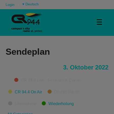
▾
Login
☰
Sendeplan
3. Oktober 2022
Categories
CR 94.4 Live - Festivals & Events
CR 94.4 On Air
Derzeit Pause
Übernahme
Wiederholung