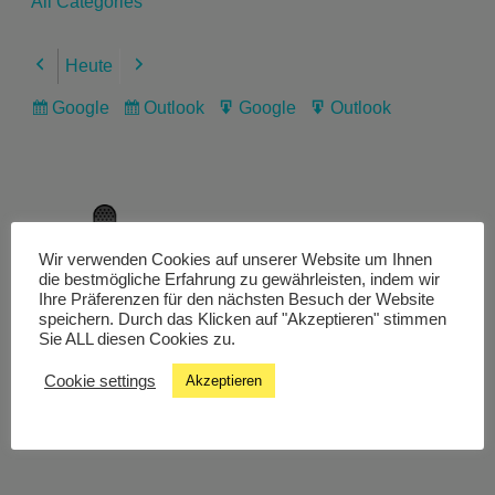
All Categories
Heute
Previous
Next
Google
Outlook
Google
Outlook
Subscribe
Subscribe
Export
Export
in
in
for
for
Wir verwenden Cookies auf unserer Website um Ihnen
Livestream
die bestmögliche Erfahrung zu gewährleisten, indem wir
Ihre Präferenzen für den nächsten Besuch der Website
speichern. Durch das Klicken auf "Akzeptieren" stimmen
Sie ALL diesen Cookies zu.
Studiochat
Cookie settings
Akzeptieren
Songfinder