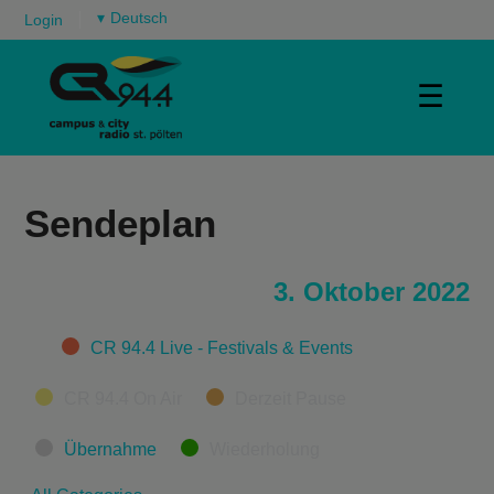
▾
Login
☰
Sendeplan
3. Oktober 2022
Categories
CR 94.4 Live - Festivals & Events
CR 94.4 On Air
Derzeit Pause
Übernahme
Wiederholung