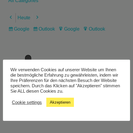
All Categories
Heute
Previous
Next
Google
Outlook
Google
Outlook
Subscribe
Subscribe
Export
Export
in
in
for
for
Wir verwenden Cookies auf unserer Website um Ihnen
Livestream
die bestmögliche Erfahrung zu gewährleisten, indem wir
Ihre Präferenzen für den nächsten Besuch der Website
speichern. Durch das Klicken auf "Akzeptieren" stimmen
Sie ALL diesen Cookies zu.
Studiochat
Cookie settings
Akzeptieren
Songfinder