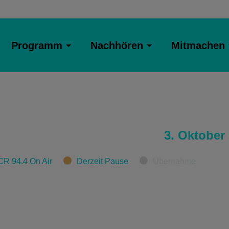
Programm
Nachhören
Mitmachen
3. Oktober
CR 94.4 On Air
Derzeit Pause
Übernahme