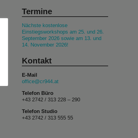
Termine
Nächste kostenlose
Einstiegsworkshops am 25. und 26.
September 2026 sowie am 13. und
14. November 2026!
Kontakt
E-Mail
office@cr944.at
Telefon Büro
+43 2742 / 313 228 – 290
Telefon Studio
+43 2742 / 313 555 55