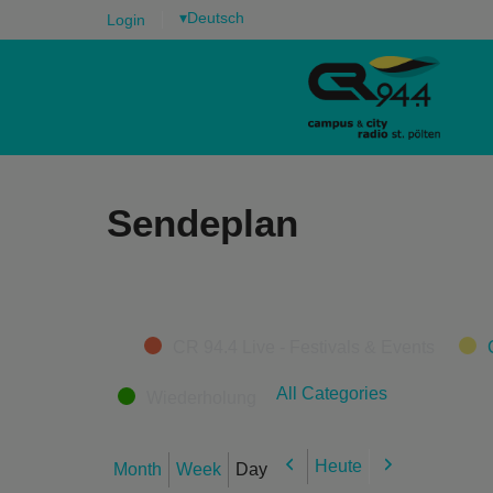
▾
Login
Sendeplan
Categories
CR 94.4 Live - Festivals & Events
All Categories
Wiederholung
Heute
Month
Week
Day
Previous
Next