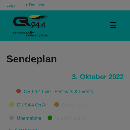
▾
Login
☰
Sendeplan
3. Oktober 2022
Categories
CR 94.4 Live - Festivals & Events
CR 94.4 On Air
Derzeit Pause
Übernahme
Wiederholung