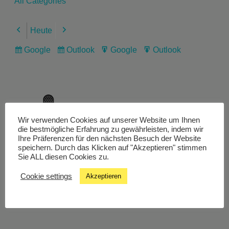
All Categories
Heute
Previous
Next
Google
Outlook
Google
Outlook
Subscribe
Subscribe
Export
Export
in
in
for
for
Wir verwenden Cookies auf unserer Website um Ihnen
Livestream
die bestmögliche Erfahrung zu gewährleisten, indem wir
Ihre Präferenzen für den nächsten Besuch der Website
speichern. Durch das Klicken auf "Akzeptieren" stimmen
Sie ALL diesen Cookies zu.
Studiochat
Cookie settings
Akzeptieren
Songfinder