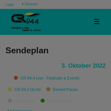
▾
Login
☰
Sendeplan
3. Oktober 2022
Categories
CR 94.4 Live - Festivals & Events
CR 94.4 On Air
Derzeit Pause
Übernahme
Wiederholung