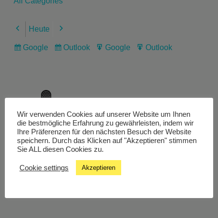
All Categories
Heute
Previous
Next
Google
Outlook
Google
Outlook
Subscribe
Subscribe
Export
Export
in
in
for
for
Wir verwenden Cookies auf unserer Website um Ihnen
Livestream
die bestmögliche Erfahrung zu gewährleisten, indem wir
Ihre Präferenzen für den nächsten Besuch der Website
speichern. Durch das Klicken auf "Akzeptieren" stimmen
Sie ALL diesen Cookies zu.
Studiochat
Cookie settings
Akzeptieren
Songfinder