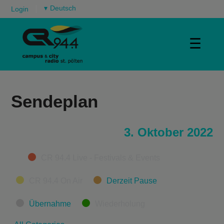
▾
Login
☰
Sendeplan
3. Oktober 2022
Categories
CR 94.4 Live - Festivals & Events
CR 94.4 On Air
Derzeit Pause
Übernahme
Wiederholung