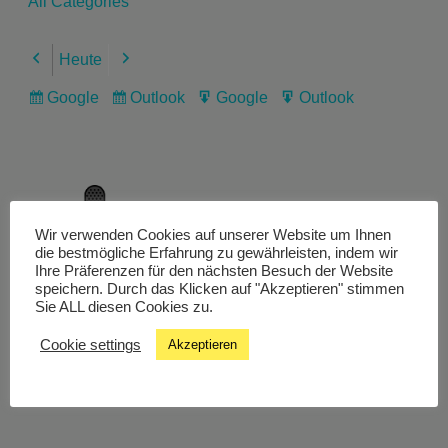
All Categories
Heute
Previous
Next
Google
Outlook
Google
Outlook
Subscribe
Subscribe
Export
Export
in
in
for
for
Wir verwenden Cookies auf unserer Website um Ihnen
Livestream
die bestmögliche Erfahrung zu gewährleisten, indem wir
Ihre Präferenzen für den nächsten Besuch der Website
speichern. Durch das Klicken auf "Akzeptieren" stimmen
Sie ALL diesen Cookies zu.
Studiochat
Cookie settings
Akzeptieren
Songfinder