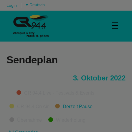
▾
Login
☰
Sendeplan
3. Oktober 2022
Categories
CR 94.4 Live - Festivals & Events
CR 94.4 On Air
Derzeit Pause
Übernahme
Wiederholung