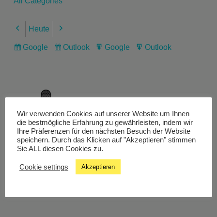
All Categories
Heute
Previous
Next
Google
Outlook
Google
Outlook
Subscribe
Subscribe
Export
Export
in
in
for
for
Wir verwenden Cookies auf unserer Website um Ihnen
Livestream
die bestmögliche Erfahrung zu gewährleisten, indem wir
Ihre Präferenzen für den nächsten Besuch der Website
speichern. Durch das Klicken auf "Akzeptieren" stimmen
Sie ALL diesen Cookies zu.
Studiochat
Cookie settings
Akzeptieren
Songfinder