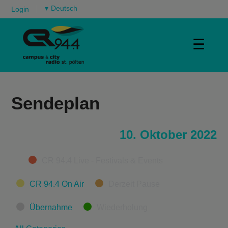
▾
Login
☰
Sendeplan
10. Oktober 2022
Categories
CR 94.4 Live - Festivals & Events
CR 94.4 On Air
Derzeit Pause
Übernahme
Wiederholung