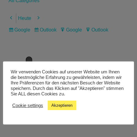
All Categories
Heute
Previous
Next
Google
Outlook
Google
Outlook
Subscribe
Subscribe
Export
Export
in
in
for
for
Wir verwenden Cookies auf unserer Website um Ihnen
Livestream
die bestmögliche Erfahrung zu gewährleisten, indem wir
Ihre Präferenzen für den nächsten Besuch der Website
speichern. Durch das Klicken auf "Akzeptieren" stimmen
Sie ALL diesen Cookies zu.
Studiochat
Cookie settings
Akzeptieren
Songfinder