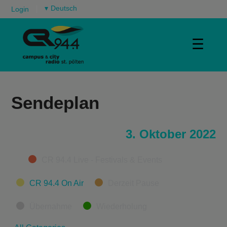
▾
Login
☰
Sendeplan
3. Oktober 2022
Categories
CR 94.4 Live - Festivals & Events
CR 94.4 On Air
Derzeit Pause
Übernahme
Wiederholung