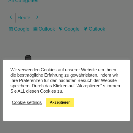
All Categories
Heute
Previous
Next
Google
Outlook
Google
Outlook
Subscribe
Subscribe
Export
Export
in
in
for
for
Wir verwenden Cookies auf unserer Website um Ihnen
Livestream
die bestmögliche Erfahrung zu gewährleisten, indem wir
Ihre Präferenzen für den nächsten Besuch der Website
speichern. Durch das Klicken auf "Akzeptieren" stimmen
Sie ALL diesen Cookies zu.
Studiochat
Cookie settings
Akzeptieren
Songfinder