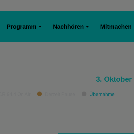
Programm
Nachhören
Mitmachen
3. Oktober
CR 94.4 On Air
Derzeit Pause
Übernahme