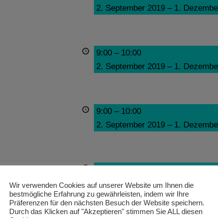
2. September 2019
–
1. Dezembe
9:00
–
10:00
2. September 2019
–
1. Dezembe
9:00
–
10:00
2. September 2019
–
1. Dezembe
9:00
–
10:00
2. September 2019
–
1. Dezembe
Wir verwenden Cookies auf unserer Website um Ihnen die
bestmögliche Erfahrung zu gewährleisten, indem wir Ihre
Präferenzen für den nächsten Besuch der Website speichern.
Durch das Klicken auf "Akzeptieren" stimmen Sie ALL diesen