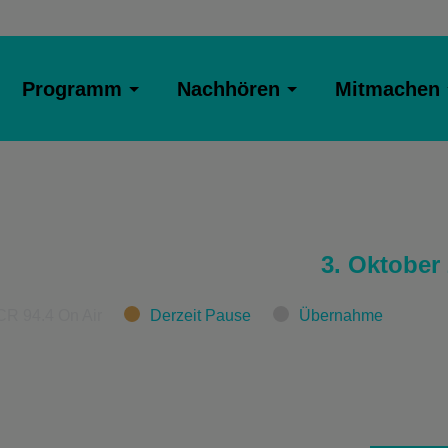
Programm
Nachhören
Mitmachen
3. Oktober
CR 94.4 On Air
Derzeit Pause
Übernahme