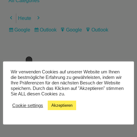
All Categories
Heute
Previous
Next
Google
Outlook
Google
Outlook
Subscribe
Subscribe
Export
Export
in
in
for
for
Wir verwenden Cookies auf unserer Website um Ihnen
Livestream
die bestmögliche Erfahrung zu gewährleisten, indem wir
Ihre Präferenzen für den nächsten Besuch der Website
speichern. Durch das Klicken auf "Akzeptieren" stimmen
Sie ALL diesen Cookies zu.
Studiochat
Cookie settings
Akzeptieren
Songfinder