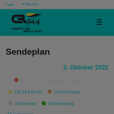
▾
Login
☰
Sendeplan
3. Oktober 2022
Categories
CR 94.4 Live - Festivals & Events
CR 94.4 On Air
Derzeit Pause
Übernahme
Wiederholung