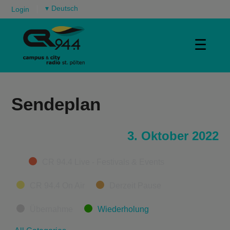
▾
Login
☰
Sendeplan
3. Oktober 2022
Categories
CR 94.4 Live - Festivals & Events
CR 94.4 On Air
Derzeit Pause
Übernahme
Wiederholung