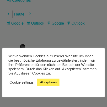
All Categories
Heute
Previous
Next
Google
Outlook
Google
Outlook
Subscribe
Subscribe
Export
Export
in
in
for
for
Wir verwenden Cookies auf unserer Website um Ihnen
Livestream
die bestmögliche Erfahrung zu gewährleisten, indem wir
Ihre Präferenzen für den nächsten Besuch der Website
speichern. Durch das Klicken auf "Akzeptieren" stimmen
Sie ALL diesen Cookies zu.
Studiochat
Cookie settings
Akzeptieren
Songfinder