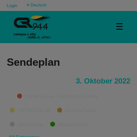
▾
Login
☰
Sendeplan
3. Oktober 2022
Categories
CR 94.4 Live - Festivals & Events
CR 94.4 On Air
Derzeit Pause
Übernahme
Wiederholung