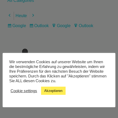
All Categories
Heute
Previous
Next
Google
Outlook
Google
Outlook
Subscribe
Subscribe
Export
Export
in
in
for
for
Wir verwenden Cookies auf unserer Website um Ihnen
Livestream
die bestmögliche Erfahrung zu gewährleisten, indem wir
Ihre Präferenzen für den nächsten Besuch der Website
speichern. Durch das Klicken auf "Akzeptieren" stimmen
Sie ALL diesen Cookies zu.
Studiochat
Cookie settings
Akzeptieren
Songfinder