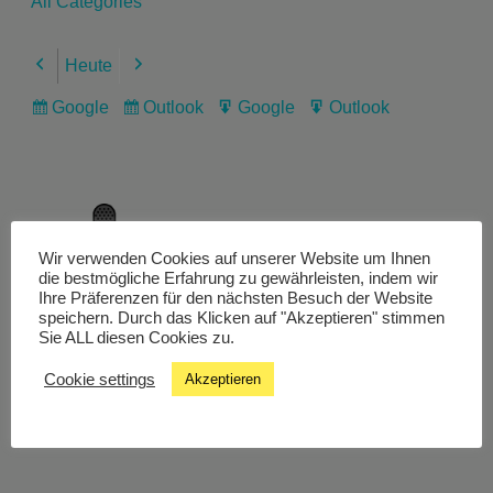
All Categories
Heute
Previous
Next
Google
Outlook
Google
Outlook
Subscribe
Subscribe
Export
Export
in
in
for
for
Wir verwenden Cookies auf unserer Website um Ihnen
Livestream
die bestmögliche Erfahrung zu gewährleisten, indem wir
Ihre Präferenzen für den nächsten Besuch der Website
speichern. Durch das Klicken auf "Akzeptieren" stimmen
Sie ALL diesen Cookies zu.
Studiochat
Cookie settings
Akzeptieren
Songfinder