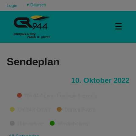
▾
Login
☰
Sendeplan
10. Oktober 2022
Categories
CR 94.4 Live - Festivals & Events
CR 94.4 On Air
Derzeit Pause
Übernahme
Wiederholung