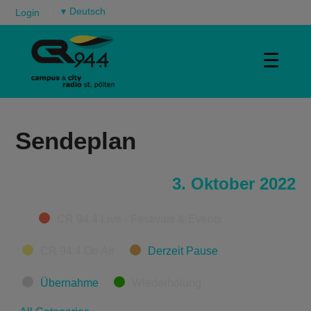
▾
Login
☰
Sendeplan
3. Oktober 2022
Categories
CR 94.4 Live - Festivals & Events
CR 94.4 On Air
Derzeit Pause
Übernahme
Wiederholung