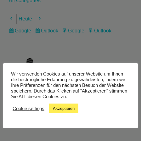
All Categories
Heute
Previous
Next
Google
Outlook
Google
Outlook
Subscribe
Subscribe
Export
Export
in
in
for
for
Wir verwenden Cookies auf unserer Website um Ihnen
Livestream
die bestmögliche Erfahrung zu gewährleisten, indem wir
Ihre Präferenzen für den nächsten Besuch der Website
speichern. Durch das Klicken auf "Akzeptieren" stimmen
Sie ALL diesen Cookies zu.
Studiochat
Cookie settings
Akzeptieren
Songfinder