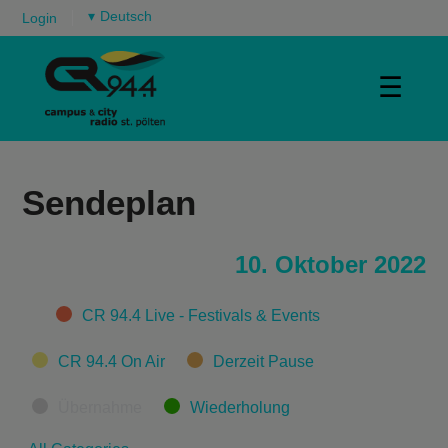
▾
Login
☰
Sendeplan
10. Oktober 2022
Categories
CR 94.4 Live - Festivals & Events
CR 94.4 On Air
Derzeit Pause
Übernahme
Wiederholung