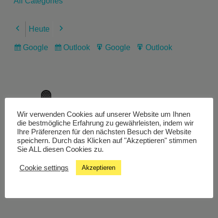
All Categories
Heute
Previous
Next
Google
Outlook
Google
Outlook
Subscribe
Subscribe
Export
Export
in
in
for
for
Wir verwenden Cookies auf unserer Website um Ihnen
Livestream
die bestmögliche Erfahrung zu gewährleisten, indem wir
Ihre Präferenzen für den nächsten Besuch der Website
speichern. Durch das Klicken auf "Akzeptieren" stimmen
Sie ALL diesen Cookies zu.
Studiochat
Cookie settings
Akzeptieren
Songfinder