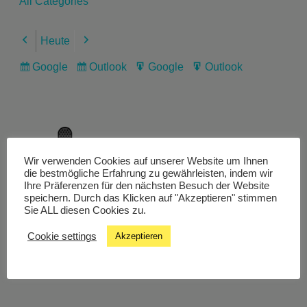
All Categories
Heute
Previous
Next
Google
Outlook
Google
Outlook
Subscribe
Subscribe
Export
Export
in
in
for
for
Wir verwenden Cookies auf unserer Website um Ihnen
Livestream
die bestmögliche Erfahrung zu gewährleisten, indem wir
Ihre Präferenzen für den nächsten Besuch der Website
speichern. Durch das Klicken auf "Akzeptieren" stimmen
Sie ALL diesen Cookies zu.
Studiochat
Cookie settings
Akzeptieren
Songfinder