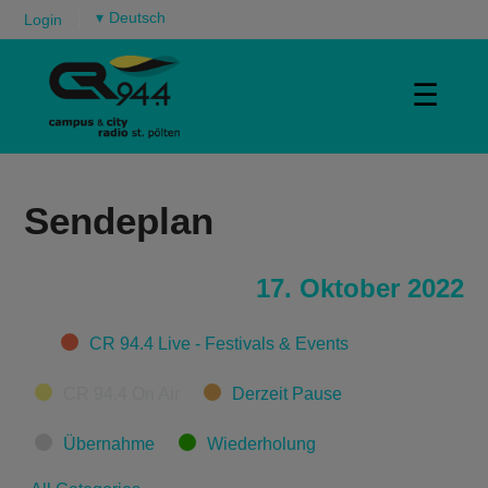
▾
Login
☰
Sendeplan
17. Oktober 2022
Categories
CR 94.4 Live - Festivals & Events
CR 94.4 On Air
Derzeit Pause
Übernahme
Wiederholung