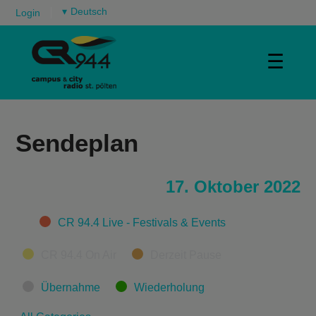
▾
Login
☰
Sendeplan
17. Oktober 2022
Categories
CR 94.4 Live - Festivals & Events
CR 94.4 On Air
Derzeit Pause
Übernahme
Wiederholung