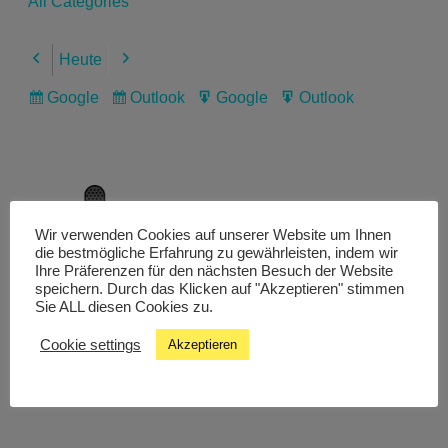
All Categories
Heute
Previous
Next
Google
Outlook
Google
Outlook
Subscribe
Subscribe
Export
Export
in
in
for
for
Wir verwenden Cookies auf unserer Website um Ihnen
Livestream
die bestmögliche Erfahrung zu gewährleisten, indem wir
Ihre Präferenzen für den nächsten Besuch der Website
speichern. Durch das Klicken auf "Akzeptieren" stimmen
Sie ALL diesen Cookies zu.
Studiochat
Cookie settings
Akzeptieren
Songfinder