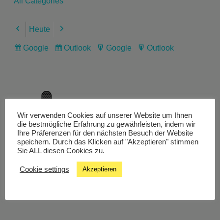
All Categories
Heute
Previous
Next
Google
Outlook
Google
Outlook
Subscribe
Subscribe
Export
Export
in
in
for
for
Wir verwenden Cookies auf unserer Website um Ihnen
Livestream
die bestmögliche Erfahrung zu gewährleisten, indem wir
Ihre Präferenzen für den nächsten Besuch der Website
speichern. Durch das Klicken auf "Akzeptieren" stimmen
Sie ALL diesen Cookies zu.
Studiochat
Cookie settings
Akzeptieren
Songfinder