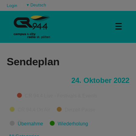
▾
Login
☰
Sendeplan
24. Oktober 2022
Categories
CR 94.4 Live - Festivals & Events
CR 94.4 On Air
Derzeit Pause
Übernahme
Wiederholung