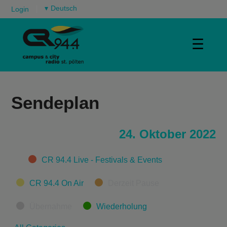
▾
Login
☰
Sendeplan
24. Oktober 2022
Categories
CR 94.4 Live - Festivals & Events
CR 94.4 On Air
Derzeit Pause
Übernahme
Wiederholung