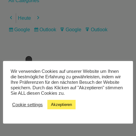
All Categories
Heute
Previous
Next
Google
Outlook
Google
Outlook
Subscribe
Subscribe
Export
Export
in
in
for
for
Wir verwenden Cookies auf unserer Website um Ihnen
Livestream
die bestmögliche Erfahrung zu gewährleisten, indem wir
Ihre Präferenzen für den nächsten Besuch der Website
speichern. Durch das Klicken auf "Akzeptieren" stimmen
Sie ALL diesen Cookies zu.
Studiochat
Cookie settings
Akzeptieren
Songfinder