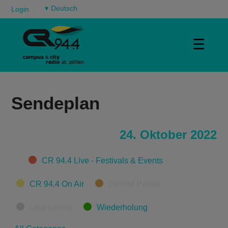
▾
Login
☰
Sendeplan
24. Oktober 2022
Categories
CR 94.4 Live - Festivals & Events
CR 94.4 On Air
Derzeit Pause
Übernahme
Wiederholung