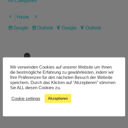
All Categories
Heute
Previous
Next
Google
Outlook
Google
Outlook
Subscribe
Subscribe
Export
Export
in
in
for
for
Wir verwenden Cookies auf unserer Website um Ihnen
Livestream
die bestmögliche Erfahrung zu gewährleisten, indem wir
Ihre Präferenzen für den nächsten Besuch der Website
speichern. Durch das Klicken auf "Akzeptieren" stimmen
Sie ALL diesen Cookies zu.
Studiochat
Cookie settings
Akzeptieren
Songfinder