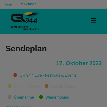
▾
Login
☰
Sendeplan
17. Oktober 2022
Categories
CR 94.4 Live - Festivals & Events
CR 94.4 On Air
Derzeit Pause
Übernahme
Wiederholung