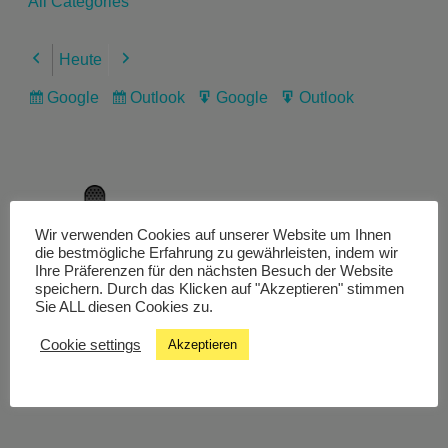
All Categories
Heute
Previous
Next
Google
Outlook
Google
Outlook
Subscribe
Subscribe
Export
Export
in
in
for
for
Wir verwenden Cookies auf unserer Website um Ihnen
Livestream
die bestmögliche Erfahrung zu gewährleisten, indem wir
Ihre Präferenzen für den nächsten Besuch der Website
speichern. Durch das Klicken auf "Akzeptieren" stimmen
Sie ALL diesen Cookies zu.
Studiochat
Cookie settings
Akzeptieren
Songfinder