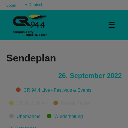
▾
Login
☰
Sendeplan
26. September 2022
Categories
CR 94.4 Live - Festivals & Events
CR 94.4 On Air
Derzeit Pause
Übernahme
Wiederholung