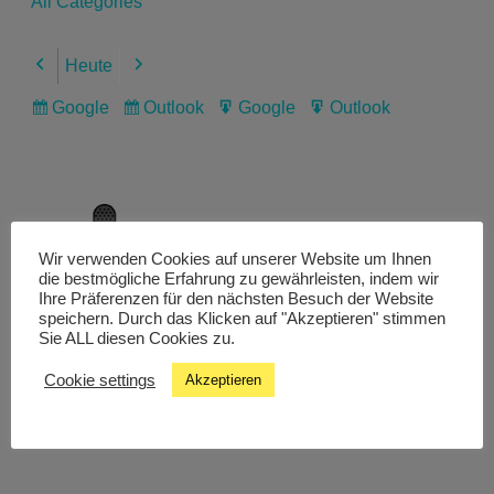
All Categories
Heute
Previous
Next
Google
Outlook
Google
Outlook
Subscribe
Subscribe
Export
Export
in
in
for
for
Wir verwenden Cookies auf unserer Website um Ihnen
Livestream
die bestmögliche Erfahrung zu gewährleisten, indem wir
Ihre Präferenzen für den nächsten Besuch der Website
speichern. Durch das Klicken auf "Akzeptieren" stimmen
Sie ALL diesen Cookies zu.
Studiochat
Cookie settings
Akzeptieren
Songfinder