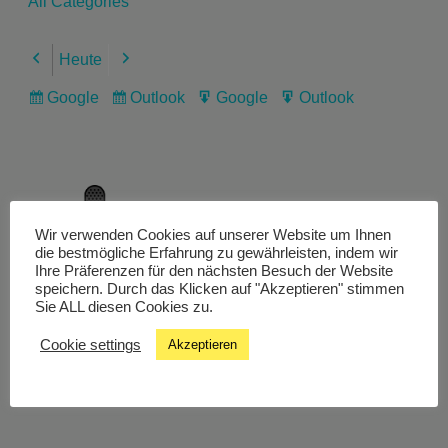
All Categories
Heute
Previous
Next
Google
Outlook
Google
Outlook
Subscribe
Subscribe
Export
Export
in
in
for
for
Wir verwenden Cookies auf unserer Website um Ihnen
Livestream
die bestmögliche Erfahrung zu gewährleisten, indem wir
Ihre Präferenzen für den nächsten Besuch der Website
speichern. Durch das Klicken auf "Akzeptieren" stimmen
Sie ALL diesen Cookies zu.
Studiochat
Cookie settings
Akzeptieren
Songfinder