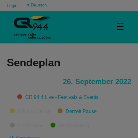
▾
Login
☰
Sendeplan
26. September 2022
Categories
CR 94.4 Live - Festivals & Events
CR 94.4 On Air
Derzeit Pause
Übernahme
Wiederholung