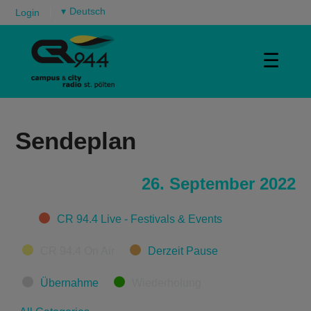
▾
Login
☰
Sendeplan
26. September 2022
Categories
CR 94.4 Live - Festivals & Events
CR 94.4 On Air
Derzeit Pause
Übernahme
Wiederholung