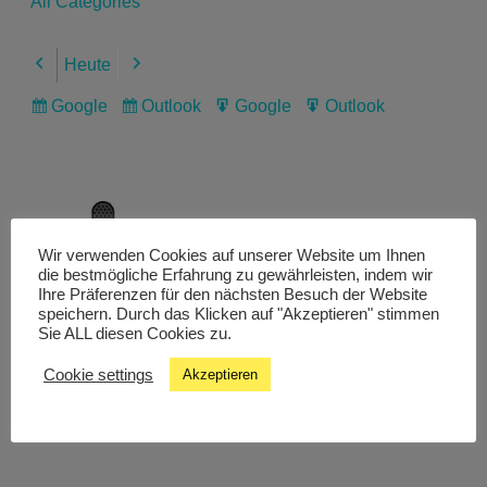
All Categories
Heute
Previous
Next
Google
Outlook
Google
Outlook
Subscribe
Subscribe
Export
Export
in
in
for
for
Wir verwenden Cookies auf unserer Website um Ihnen
Livestream
die bestmögliche Erfahrung zu gewährleisten, indem wir
Ihre Präferenzen für den nächsten Besuch der Website
speichern. Durch das Klicken auf "Akzeptieren" stimmen
Sie ALL diesen Cookies zu.
Studiochat
Cookie settings
Akzeptieren
Songfinder