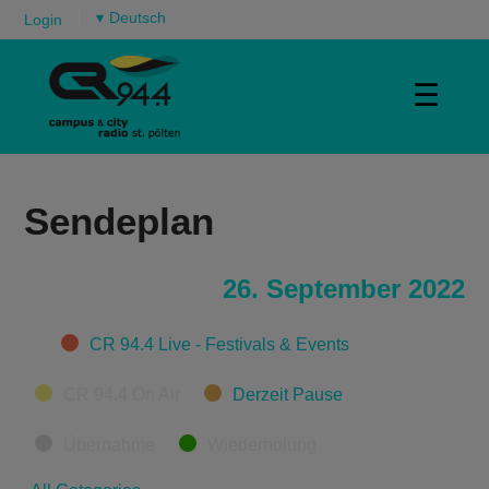
▾
Login
☰
Sendeplan
26. September 2022
Categories
CR 94.4 Live - Festivals & Events
CR 94.4 On Air
Derzeit Pause
Übernahme
Wiederholung