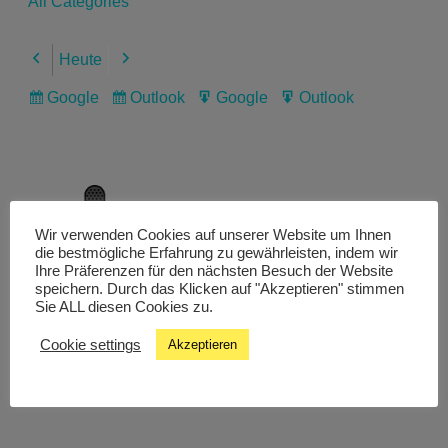
All Categories
Heute
Previous
Next
Google
Outlook
Google
Outlook
Subscribe
Subscribe
Export
Export
in
in
for
for
Wir verwenden Cookies auf unserer Website um Ihnen
Livestream
die bestmögliche Erfahrung zu gewährleisten, indem wir
Ihre Präferenzen für den nächsten Besuch der Website
speichern. Durch das Klicken auf "Akzeptieren" stimmen
Sie ALL diesen Cookies zu.
Studiochat
Cookie settings
Akzeptieren
Songfinder