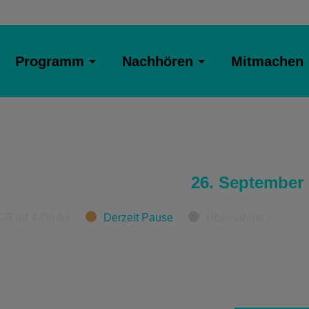
Programm
Nachhören
Mitmachen
26. September
CR 94.4 On Air
Derzeit Pause
Übernahme