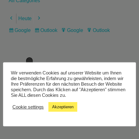
All Categories
Heute
Previous
Next
Google
Outlook
Google
Outlook
Subscribe
Subscribe
Export
Export
in
in
for
for
Wir verwenden Cookies auf unserer Website um Ihnen
Livestream
die bestmögliche Erfahrung zu gewährleisten, indem wir
Ihre Präferenzen für den nächsten Besuch der Website
speichern. Durch das Klicken auf "Akzeptieren" stimmen
Sie ALL diesen Cookies zu.
Studiochat
Cookie settings
Akzeptieren
Songfinder