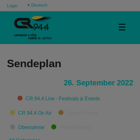
▾
Login
☰
Sendeplan
26. September 2022
Categories
CR 94.4 Live - Festivals & Events
CR 94.4 On Air
Derzeit Pause
Übernahme
Wiederholung