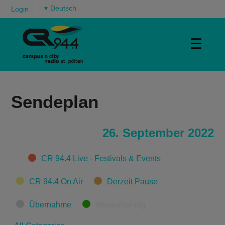
▾
Login
☰
Sendeplan
26. September 2022
Categories
CR 94.4 Live - Festivals & Events
CR 94.4 On Air
Derzeit Pause
Übernahme
Wiederholung