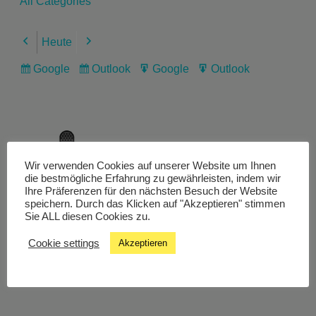
All Categories
Heute
Previous
Next
Google
Outlook
Google
Outlook
Subscribe
Subscribe
Export
Export
in
in
for
for
Wir verwenden Cookies auf unserer Website um Ihnen
Livestream
die bestmögliche Erfahrung zu gewährleisten, indem wir
Ihre Präferenzen für den nächsten Besuch der Website
speichern. Durch das Klicken auf "Akzeptieren" stimmen
Sie ALL diesen Cookies zu.
Studiochat
Cookie settings
Akzeptieren
Songfinder