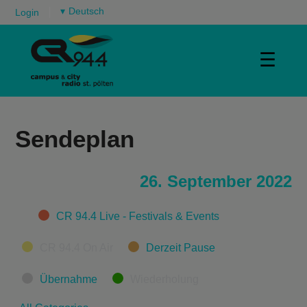
▾
Login
☰
Sendeplan
26. September 2022
Categories
CR 94.4 Live - Festivals & Events
CR 94.4 On Air
Derzeit Pause
Übernahme
Wiederholung