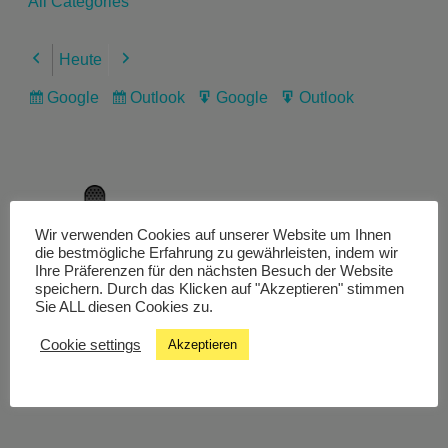
All Categories
Heute
Previous
Next
Google
Outlook
Google
Outlook
Subscribe
Subscribe
Export
Export
in
in
for
for
Wir verwenden Cookies auf unserer Website um Ihnen
Livestream
die bestmögliche Erfahrung zu gewährleisten, indem wir
Ihre Präferenzen für den nächsten Besuch der Website
speichern. Durch das Klicken auf "Akzeptieren" stimmen
Sie ALL diesen Cookies zu.
Studiochat
Cookie settings
Akzeptieren
Songfinder