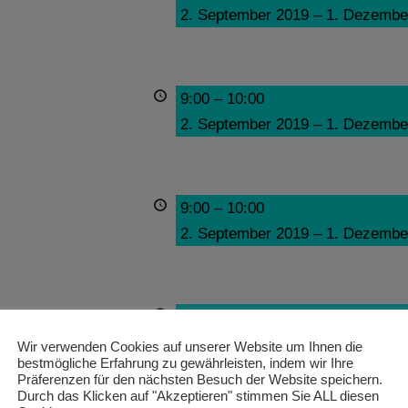
2. September 2019
–
1. Dezembe
9:00
–
10:00
2. September 2019
–
1. Dezembe
9:00
–
10:00
2. September 2019
–
1. Dezembe
9:00
–
10:00
2. September 2019
–
1. Dezembe
Wir verwenden Cookies auf unserer Website um Ihnen die
bestmögliche Erfahrung zu gewährleisten, indem wir Ihre
Präferenzen für den nächsten Besuch der Website speichern.
Durch das Klicken auf "Akzeptieren" stimmen Sie ALL diesen