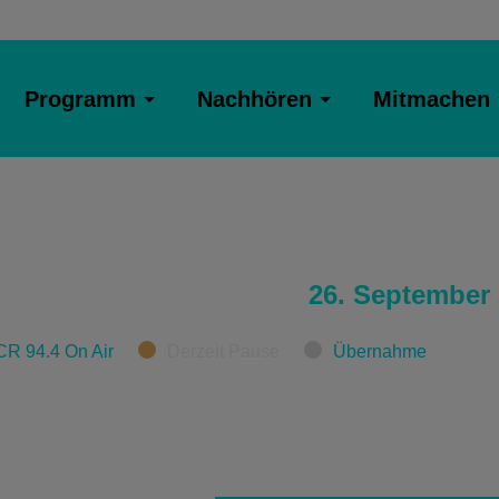
Programm
Nachhören
Mitmachen
26. September
CR 94.4 On Air
Derzeit Pause
Übernahme